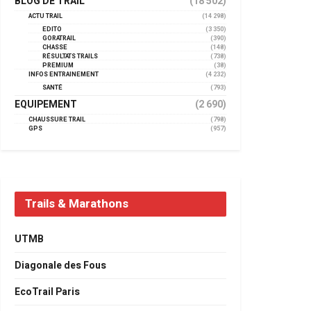
BLOG DE TRAIL
(18 502)
ACTU TRAIL
(14 298)
EDITO
(3 350)
GORATRAIL
(390)
CHASSE
(148)
RÉSULTATS TRAILS
(738)
PREMIUM
(38)
INFOS ENTRAINEMENT
(4 232)
SANTÉ
(793)
EQUIPEMENT
(2 690)
CHAUSSURE TRAIL
(798)
GPS
(957)
Trails & Marathons
UTMB
Diagonale des Fous
EcoTrail Paris