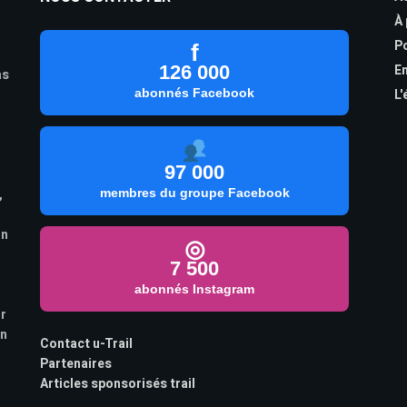
À
Po
f
126 000
En
as
abonnés Facebook
L'
97 000
,
membres du groupe Facebook
on
◎
7 500
abonnés Instagram
ur
on
Contact u-Trail
Partenaires
Articles sponsorisés trail