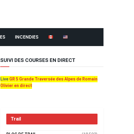
ES
INCENDIES
SUIVI DES COURSES EN DIRECT
Live
GR 5 Grande Traversée des Alpes de Romain
Olivier en direct
Trail