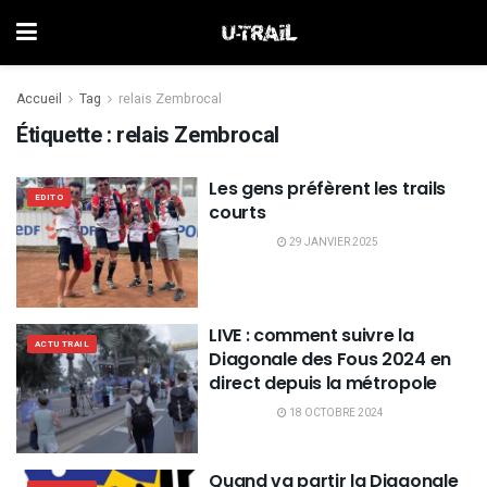
Accueil
Tag
relais Zembrocal
Étiquette :
relais Zembrocal
Les gens préfèrent les trails
EDITO
courts
29 JANVIER 2025
LIVE : comment suivre la
ACTU TRAIL
Diagonale des Fous 2024 en
direct depuis la métropole
18 OCTOBRE 2024
Quand va partir la Diagonale