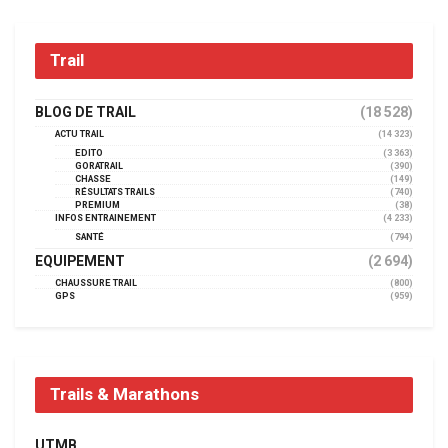
Trail
BLOG DE TRAIL
(18 528)
ACTU TRAIL
(14 323)
EDITO
(3 363)
GORATRAIL
(390)
CHASSE
(149)
RÉSULTATS TRAILS
(740)
PREMIUM
(38)
INFOS ENTRAINEMENT
(4 233)
SANTÉ
(794)
EQUIPEMENT
(2 694)
CHAUSSURE TRAIL
(800)
GPS
(959)
Trails & Marathons
UTMB