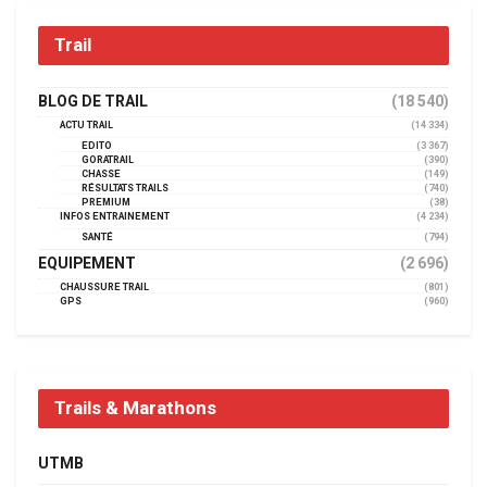
Trail
BLOG DE TRAIL
(18 540)
ACTU TRAIL
(14 334)
EDITO
(3 367)
GORATRAIL
(390)
CHASSE
(149)
RÉSULTATS TRAILS
(740)
PREMIUM
(38)
INFOS ENTRAINEMENT
(4 234)
SANTÉ
(794)
EQUIPEMENT
(2 696)
CHAUSSURE TRAIL
(801)
GPS
(960)
Trails & Marathons
UTMB