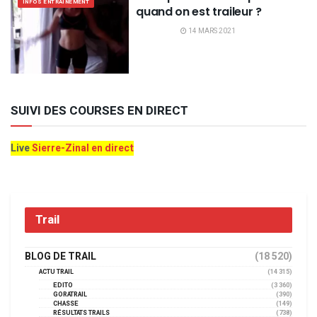
INFOS ENTRAINEMENT
quand on est traileur ?
14 MARS 2021
SUIVI DES COURSES EN DIRECT
Live
Sierre-Zinal en direct
Trail
BLOG DE TRAIL
(18 520)
ACTU TRAIL
(14 315)
EDITO
(3 360)
GORATRAIL
(390)
CHASSE
(149)
RÉSULTATS TRAILS
(738)