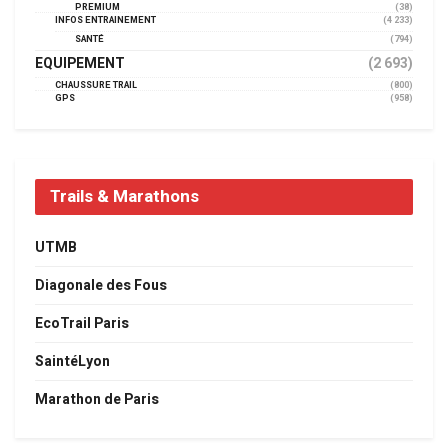
PREMIUM
(38)
INFOS ENTRAINEMENT
(4 233)
SANTÉ
(794)
EQUIPEMENT
(2 693)
CHAUSSURE TRAIL
(800)
GPS
(958)
Trails & Marathons
UTMB
Diagonale des Fous
EcoTrail Paris
SaintéLyon
Marathon de Paris