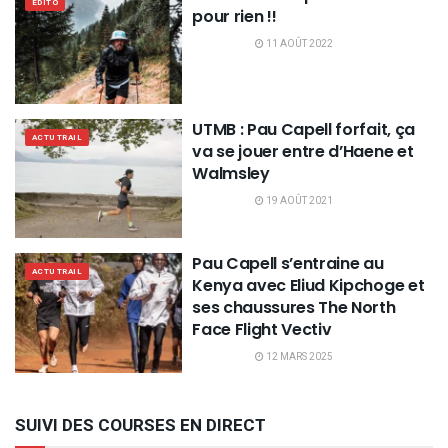
EDITO
pour rien !!
11 AOÛT 2022
UTMB : Pau Capell forfait, ça
ACTU TRAIL
va se jouer entre d’Haene et
Walmsley
19 AOÛT 2021
Pau Capell s’entraine au
ACTU TRAIL
Kenya avec Eliud Kipchoge et
ses chaussures The North
Face Flight Vectiv
12 MARS 2025
SUIVI DES COURSES EN DIRECT