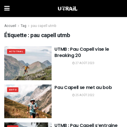
Accueil
Tag
pau capell utmb
Étiquette :
pau capell utmb
UTMB : Pau Capell vise le
ACTU TRAIL
Breaking 20
27 AOÛT 2023
Pau Capell se met au bob
EDITO
25 AOÛT 2022
UTMB : Pau Capell s’entraine