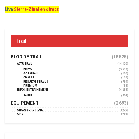
Live
Sierre-Zinal en direct
Trail
BLOG DE TRAIL
(18 525)
ACTU TRAIL
(14 320)
EDITO
(3 363)
GORATRAIL
(390)
CHASSE
(149)
RÉSULTATS TRAILS
(739)
PREMIUM
(38)
INFOS ENTRAINEMENT
(4 233)
SANTÉ
(794)
EQUIPEMENT
(2 693)
CHAUSSURE TRAIL
(800)
GPS
(958)