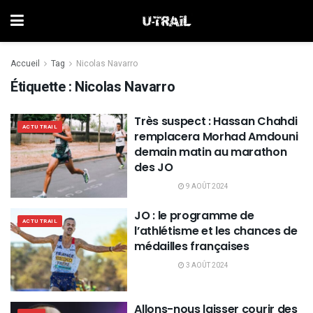
Accueil
Tag
Nicolas Navarro
Étiquette :
Nicolas Navarro
Très suspect : Hassan Chahdi
ACTU TRAIL
remplacera Morhad Amdouni
demain matin au marathon
des JO
9 AOÛT 2024
JO : le programme de
ACTU TRAIL
l’athlétisme et les chances de
médailles françaises
3 AOÛT 2024
Allons-nous laisser courir des