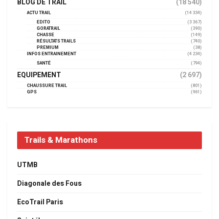
BLOG DE TRAIL
(18 540)
ACTU TRAIL
(14 334)
EDITO
(3 367)
GORATRAIL
(390)
CHASSE
(149)
RÉSULTATS TRAILS
(740)
PREMIUM
(38)
INFOS ENTRAINEMENT
(4 234)
SANTÉ
(794)
EQUIPEMENT
(2 697)
CHAUSSURE TRAIL
(801)
GPS
(961)
Trails & Marathons
UTMB
Diagonale des Fous
EcoTrail Paris