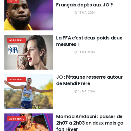
EDITO
Français dopés aux JO ?
15 MAI 2024
La FFA c’est deux poids deux
ACTU TRAIL
mesures !
11 MARS 2025
JO : l’étau se resserre autour
ACTU TRAIL
de Mehdi Frère
15 MAI 2024
Morhad Amdouni : passer de
ACTU TRAIL
2h07 à 2h03 en deux mois ça
fait rêver