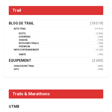
Trail
BLOG DE TRAIL
(18 519)
ACTU TRAIL
(14 314)
EDITO
(3 360)
GORATRAIL
(390)
CHASSE
(149)
RÉSULTATS TRAILS
(738)
PREMIUM
(38)
INFOS ENTRAINEMENT
(4 233)
SANTÉ
(794)
EQUIPEMENT
(2 693)
CHAUSSURE TRAIL
(800)
GPS
(958)
Trails & Marathons
UTMB