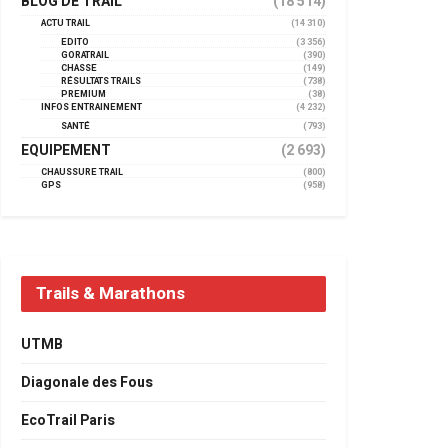
BLOG DE TRAIL
(18 514)
ACTU TRAIL
(14 310)
EDITO
(3 356)
GORATRAIL
(390)
CHASSE
(149)
RÉSULTATS TRAILS
(738)
PREMIUM
(38)
INFOS ENTRAINEMENT
(4 232)
SANTÉ
(793)
EQUIPEMENT
(2 693)
CHAUSSURE TRAIL
(800)
GPS
(958)
Trails & Marathons
UTMB
Diagonale des Fous
EcoTrail Paris