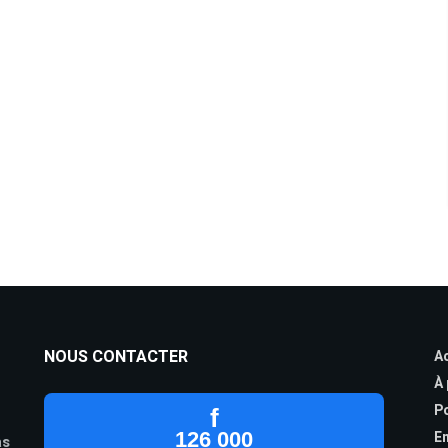
NOUS CONTACTER
Ac
À
Po
f
126 000
En
as