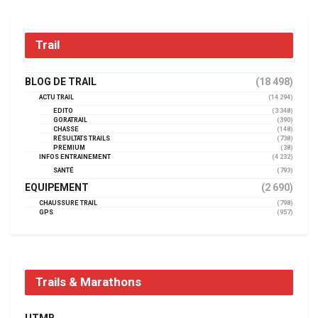
Trail
BLOG DE TRAIL
(18 498)
ACTU TRAIL
(14 294)
EDITO
(3 348)
GORATRAIL
(390)
CHASSE
(148)
RÉSULTATS TRAILS
(738)
PREMIUM
(38)
INFOS ENTRAINEMENT
(4 232)
SANTÉ
(793)
EQUIPEMENT
(2 690)
CHAUSSURE TRAIL
(798)
GPS
(957)
Trails & Marathons