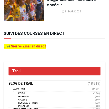
année ?
11 MARS 2025
SUIVI DES COURSES EN DIRECT
Live
Sierre-Zinal en direct
Trail
BLOG DE TRAIL
(18 519)
ACTU TRAIL
(14 314)
EDITO
(3 360)
GORATRAIL
(390)
CHASSE
(149)
RÉSULTATS TRAILS
(738)
PREMIUM
(38)