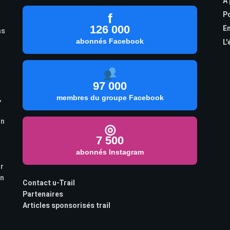
À
Po
f
126 000
En
as
abonnés Facebook
L'
97 000
,
membres du groupe Facebook
on
◎
7 500
abonnés Instagram
ur
on
Contact u-Trail
Partenaires
Articles sponsorisés trail