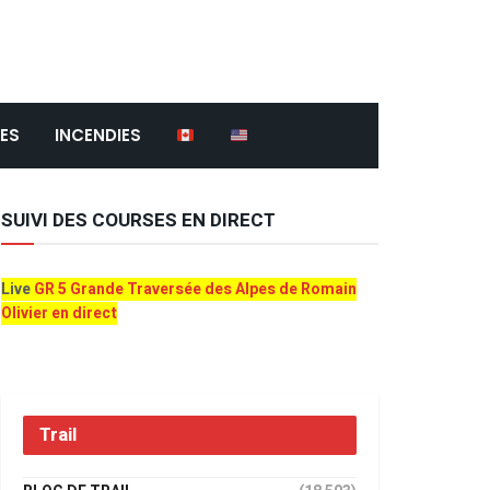
ES
INCENDIES
SUIVI DES COURSES EN DIRECT
Live
GR 5 Grande Traversée des Alpes de Romain
Olivier en direct
Trail