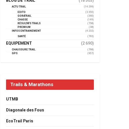
BLOG DE TRAIL
(18 503)
ACTU TRAIL
(14 299)
EDITO
(3 350)
GORATRAIL
(390)
CHASSE
(149)
RÉSULTATS TRAILS
(738)
PREMIUM
(38)
INFOS ENTRAINEMENT
(4 232)
SANTÉ
(793)
EQUIPEMENT
(2 690)
CHAUSSURE TRAIL
(798)
GPS
(957)
Trails & Marathons
UTMB
Diagonale des Fous
EcoTrail Paris