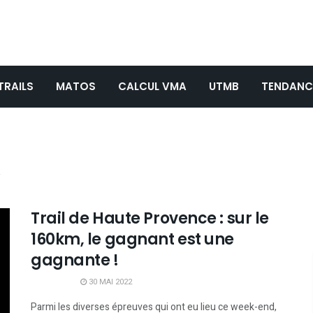
TRAILS
MATOS
CALCUL VMA
UTMB
TENDANC
a
Trail de Haute Provence : sur le
160km, le gagnant est une
gagnante !
30 MAI 2022
Parmi les diverses épreuves qui ont eu lieu ce week-end,