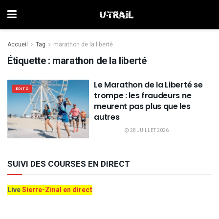
Accueil
Tag
marathon de la liberté
Étiquette :
marathon de la liberté
Le Marathon de la Liberté se
EDITO
trompe : les fraudeurs ne
meurent pas plus que les
autres
28 JUILLET 2026
SUIVI DES COURSES EN DIRECT
Live
Sierre-Zinal en direct