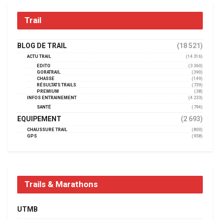
Trail
BLOG DE TRAIL
(18 521)
ACTU TRAIL
(14 316)
EDITO
(3 360)
GORATRAIL
(390)
CHASSE
(149)
RÉSULTATS TRAILS
(739)
PREMIUM
(38)
INFOS ENTRAINEMENT
(4 233)
SANTÉ
(794)
EQUIPEMENT
(2 693)
CHAUSSURE TRAIL
(800)
GPS
(958)
Trails & Marathons
UTMB