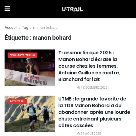
Accueil
Tag
manon bohard
Étiquette :
manon bohard
Transmartinique 2025 :
RÉSULTATS TRAILS
Manon Bohard écrase la
course chez les femmes,
Antoine Guillon en maître,
Blanchard forfait
7 DÉCEMBRE 2025
UTMB : la grande favorite de
ACTU TRAIL
la TDS Manon Bohard a du
abandonner après une lourde
chute entrainant plusieurs
côtes cassées
27 AOÛT 2025