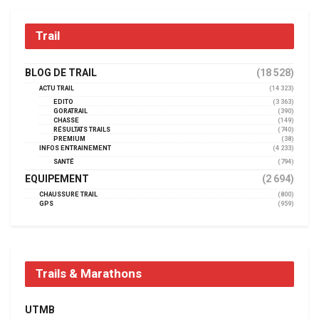
Trail
BLOG DE TRAIL
(18 528)
ACTU TRAIL
(14 323)
EDITO
(3 363)
GORATRAIL
(390)
CHASSE
(149)
RÉSULTATS TRAILS
(740)
PREMIUM
(38)
INFOS ENTRAINEMENT
(4 233)
SANTÉ
(794)
EQUIPEMENT
(2 694)
CHAUSSURE TRAIL
(800)
GPS
(959)
Trails & Marathons
UTMB