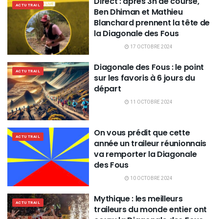
Direct : après 3h de course,
ACTU TRAIL
Ben Dhiman et Mathieu
Blanchard prennent la tête de
la Diagonale des Fous
17 OCTOBRE 2024
Diagonale des Fous : le point
ACTU TRAIL
sur les favoris à 6 jours du
départ
11 OCTOBRE 2024
On vous prédit que cette
ACTU TRAIL
année un traileur réunionnais
va remporter la Diagonale
des Fous
10 OCTOBRE 2024
Mythique : les meilleurs
ACTU TRAIL
traileurs du monde entier ont