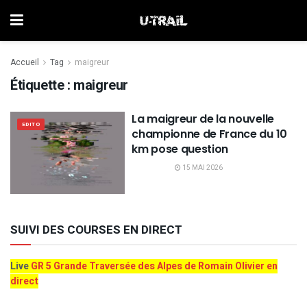
Accueil
Tag
maigreur
Étiquette :
maigreur
La maigreur de la nouvelle
EDITO
championne de France du 10
km pose question
15 MAI 2026
SUIVI DES COURSES EN DIRECT
Live
GR 5 Grande Traversée des Alpes de Romain Olivier en
direct