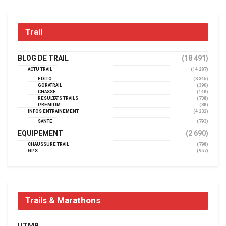
Trail
BLOG DE TRAIL
(18 491)
ACTU TRAIL
(14 287)
EDITO
(3 346)
GORATRAIL
(390)
CHASSE
(148)
RÉSULTATS TRAILS
(738)
PREMIUM
(38)
INFOS ENTRAINEMENT
(4 232)
SANTÉ
(793)
EQUIPEMENT
(2 690)
CHAUSSURE TRAIL
(798)
GPS
(957)
Trails & Marathons