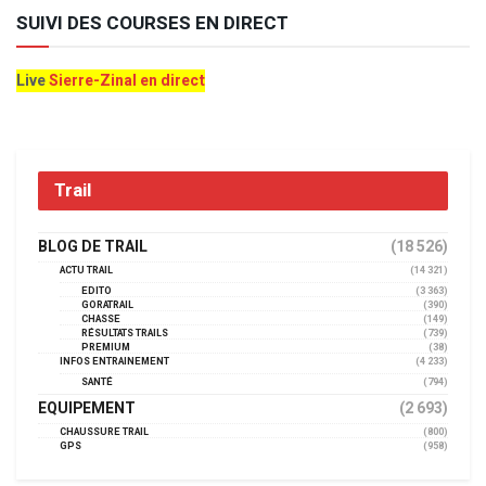
SUIVI DES COURSES EN DIRECT
Live
Sierre-Zinal en direct
Trail
BLOG DE TRAIL
(18 526)
ACTU TRAIL
(14 321)
EDITO
(3 363)
GORATRAIL
(390)
CHASSE
(149)
RÉSULTATS TRAILS
(739)
PREMIUM
(38)
INFOS ENTRAINEMENT
(4 233)
SANTÉ
(794)
EQUIPEMENT
(2 693)
CHAUSSURE TRAIL
(800)
GPS
(958)