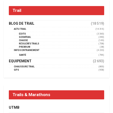
Trail
BLOG DE TRAIL
(18 519)
ACTU TRAIL
(14 314)
EDITO
(3 360)
GORATRAIL
(390)
CHASSE
(149)
RÉSULTATS TRAILS
(738)
PREMIUM
(38)
INFOS ENTRAINEMENT
(4 233)
SANTÉ
(794)
EQUIPEMENT
(2 693)
CHAUSSURE TRAIL
(800)
GPS
(958)
Trails & Marathons
UTMB