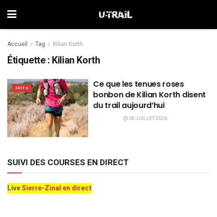
Accueil
Tag
Kilian Korth
Étiquette :
Kilian Korth
Ce que les tenues roses
EDITO
bonbon de Kilian Korth disent
du trail aujourd’hui
28 JUILLET 2026
SUIVI DES COURSES EN DIRECT
Live
Sierre-Zinal en direct