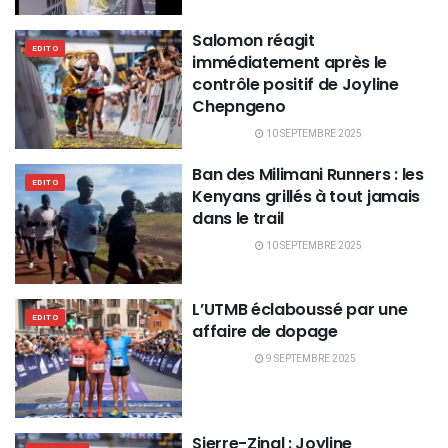
Salomon réagit
EDITO
immédiatement après le
contrôle positif de Joyline
Chepngeno
10 SEPTEMBRE 2025
Ban des Milimani Runners : les
EDITO
Kenyans grillés à tout jamais
dans le trail
10 SEPTEMBRE 2025
L’UTMB éclaboussé par une
EDITO
affaire de dopage
9 SEPTEMBRE 2025
Sierre-Zinal : Joyline