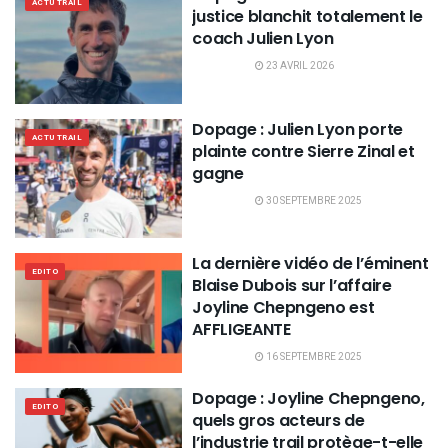
ACTU TRAIL
justice blanchit totalement le
coach Julien Lyon
23 AVRIL 2026
Dopage : Julien Lyon porte
ACTU TRAIL
plainte contre Sierre Zinal et
gagne
30 SEPTEMBRE 2025
La dernière vidéo de l’éminent
EDITO
Blaise Dubois sur l’affaire
Joyline Chepngeno est
AFFLIGEANTE
16 SEPTEMBRE 2025
Dopage : Joyline Chepngeno,
EDITO
quels gros acteurs de
l’industrie trail protège-t-elle