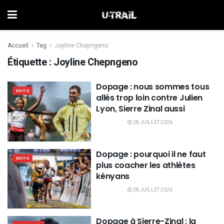
Accueil
Tag
Joyline Chepngeno
Étiquette :
Joyline Chepngeno
Dopage : nous sommes tous
EDITO
allés trop loin contre Julien
Lyon, Sierre Zinal aussi
28 JUILLET 2026
Dopage : pourquoi il ne faut
EDITO
plus coacher les athlètes
kényans
28 JUILLET 2026
Dopage à Sierre-Zinal : la