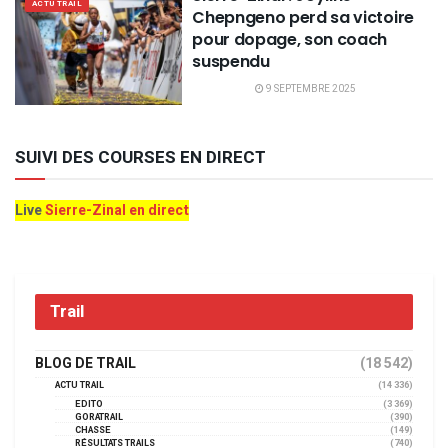
ACTU TRAIL
Chepngeno perd sa victoire
pour dopage, son coach
suspendu
9 SEPTEMBRE 2025
SUIVI DES COURSES EN DIRECT
Live
Sierre-Zinal en direct
Trail
BLOG DE TRAIL
(18 542)
ACTU TRAIL
(14 336)
EDITO
(3 369)
GORATRAIL
(390)
CHASSE
(149)
RÉSULTATS TRAILS
(740)