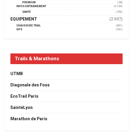
PREMIUM
(38)
INFOS ENTRAINEMENT
(4 234)
SANTÉ
(794)
EQUIPEMENT
(2 697)
CHAUSSURE TRAIL
(801)
GPS
(961)
Trails & Marathons
UTMB
Diagonale des Fous
EcoTrail Paris
SaintéLyon
Marathon de Paris