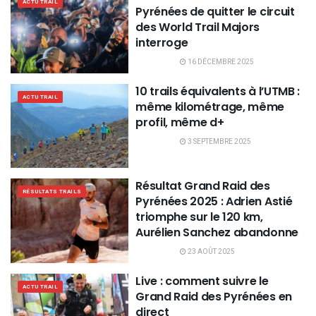
ACTU TRAIL
Pyrénées de quitter le circuit
des World Trail Majors
interroge
16 DÉCEMBRE 2025
10 trails équivalents à l’UTMB :
ACTU TRAIL
même kilométrage, même
profil, même d+
3 SEPTEMBRE 2025
Résultat Grand Raid des
RÉSULTATS TRAILS
Pyrénées 2025 : Adrien Astié
triomphe sur le 120 km,
Aurélien Sanchez abandonne
23 AOÛT 2025
Live : comment suivre le
ACTU TRAIL
Grand Raid des Pyrénées en
direct