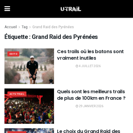
Accueil
Tag
Grand Raid des Pyrénées
Étiquette :
Grand Raid des Pyrénées
Ces trails où les batons sont
EDITO
vraiment inutiles
4 JUILLET 2026
Quels sont les meilleurs trails
ACTU TRAIL
de plus de 100km en France ?
29 JANVIER 2026
Le choix du Grand Raid des