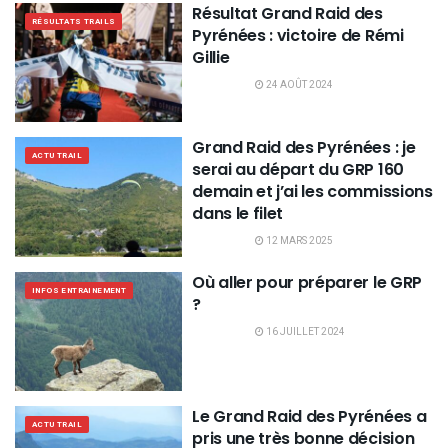
Résultat Grand Raid des
RÉSULTATS TRAILS
Pyrénées : victoire de Rémi
Gillie
24 AOÛT 2024
Grand Raid des Pyrénées : je
ACTU TRAIL
serai au départ du GRP 160
demain et j’ai les commissions
dans le filet
12 MARS 2025
Où aller pour préparer le GRP
INFOS ENTRAINEMENT
?
16 JUILLET 2024
Le Grand Raid des Pyrénées a
ACTU TRAIL
pris une très bonne décision