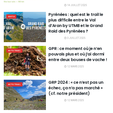
14 JUILLET 2025
Pyrénées : quel est le trail le
EDITO
plus difficile entre le Val
d’Aran by UTMB et le Grand
Raid des Pyrénées ?
3 JUILLET 2025
GPR : ce moment où je n’en
ACTU TRAIL
pouvais plus et où j’ai dormi
entre deux bouses de vache !
12 MARS 2025
GRP 2024 : « ce n’est pas un
ACTU TRAIL
échec, ça n’a pas marché »
(cf. notre président)
12 MARS 2025