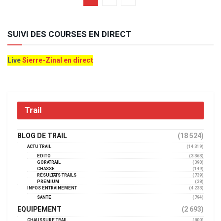
SUIVI DES COURSES EN DIRECT
Live
Sierre-Zinal en direct
Trail
BLOG DE TRAIL
(18 524)
ACTU TRAIL
(14 319)
EDITO
(3 363)
GORATRAIL
(390)
CHASSE
(149)
RÉSULTATS TRAILS
(739)
PREMIUM
(38)
INFOS ENTRAINEMENT
(4 233)
SANTÉ
(794)
EQUIPEMENT
(2 693)
CHAUSSURE TRAIL
(800)