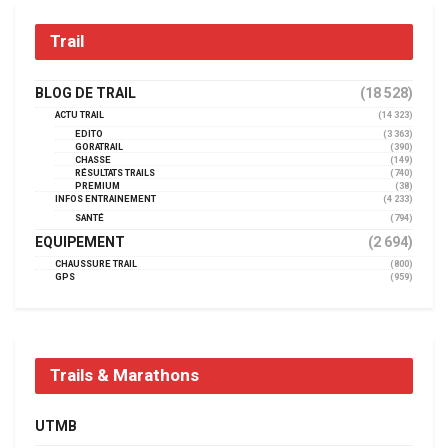
Trail
BLOG DE TRAIL
(18 528)
ACTU TRAIL
(14 323)
EDITO
(3 363)
GORATRAIL
(390)
CHASSE
(149)
RÉSULTATS TRAILS
(740)
PREMIUM
(38)
INFOS ENTRAINEMENT
(4 233)
SANTÉ
(794)
EQUIPEMENT
(2 694)
CHAUSSURE TRAIL
(800)
GPS
(959)
Trails & Marathons
UTMB