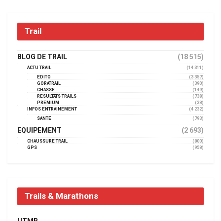
Trail
BLOG DE TRAIL
(18 515)
ACTU TRAIL
(14 311)
EDITO
(3 357)
GORATRAIL
(390)
CHASSE
(149)
RÉSULTATS TRAILS
(738)
PREMIUM
(38)
INFOS ENTRAINEMENT
(4 232)
SANTÉ
(793)
EQUIPEMENT
(2 693)
CHAUSSURE TRAIL
(800)
GPS
(958)
Trails & Marathons