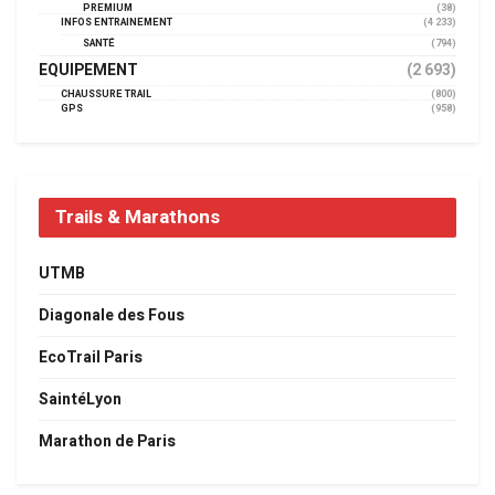
PREMIUM
(38)
INFOS ENTRAINEMENT
(4 233)
SANTÉ
(794)
EQUIPEMENT
(2 693)
CHAUSSURE TRAIL
(800)
GPS
(958)
Trails & Marathons
UTMB
Diagonale des Fous
EcoTrail Paris
SaintéLyon
Marathon de Paris