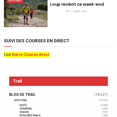
ACTU TRAIL
Loup revient ce week-end
11 MARS 2025
SUIVI DES COURSES EN DIRECT
Live
Sierre-Zinal en direct
Trail
BLOG DE TRAIL
(18 521)
ACTU TRAIL
(14 316)
EDITO
(3 360)
GORATRAIL
(390)
CHASSE
(149)
RÉSULTATS TRAILS
(739)