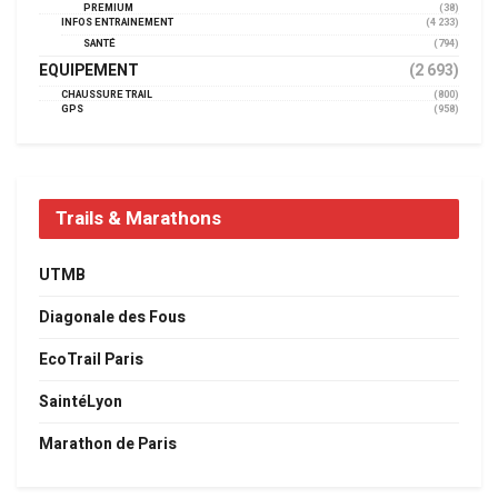
PREMIUM
(38)
INFOS ENTRAINEMENT
(4 233)
SANTÉ
(794)
EQUIPEMENT
(2 693)
CHAUSSURE TRAIL
(800)
GPS
(958)
Trails & Marathons
UTMB
Diagonale des Fous
EcoTrail Paris
SaintéLyon
Marathon de Paris