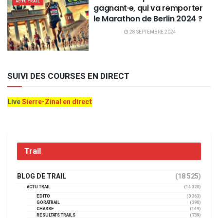
ACTU TRAIL
gagnant·e, qui va remporter
le Marathon de Berlin 2024 ?
28 SEPTEMBRE 2024
SUIVI DES COURSES EN DIRECT
Live
Sierre-Zinal en direct
Trail
BLOG DE TRAIL
(18 525)
ACTU TRAIL
(14 320)
EDITO
(3 363)
GORATRAIL
(390)
CHASSE
(149)
RÉSULTATS TRAILS
(739)