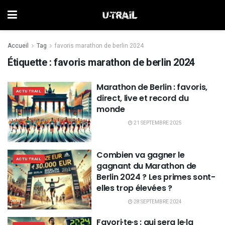
Accueil
Tag
favoris marathon de berlin 2024
Étiquette :
favoris marathon de berlin 2024
Marathon de Berlin : favoris,
ACTU TRAIL
direct, live et record du
monde
21 SEPTEMBRE 2025
Combien va gagner le
ACTU TRAIL
gagnant du Marathon de
Berlin 2024 ? Les primes sont-
elles trop élevées ?
28 SEPTEMBRE 2024
Favori·te·s : qui sera le·la