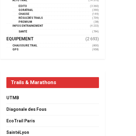
ACTU TRAIL
(14 316)
EDITO
(3 360)
GORATRAIL
(390)
CHASSE
(149)
RÉSULTATS TRAILS
(739)
PREMIUM
(38)
INFOS ENTRAINEMENT
(4 233)
SANTÉ
(794)
EQUIPEMENT
(2 693)
CHAUSSURE TRAIL
(800)
GPS
(958)
Trails & Marathons
UTMB
Diagonale des Fous
EcoTrail Paris
SaintéLyon