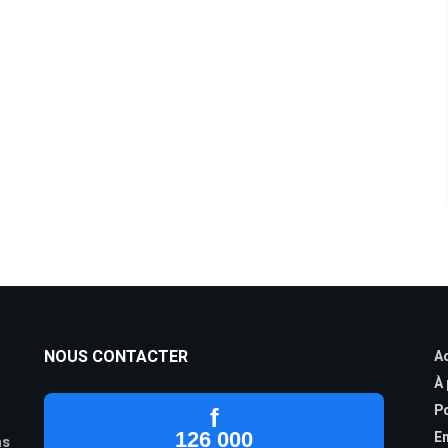
NOUS CONTACTER
Ac
À
Po
f
126 000
En
as