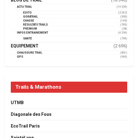
BLOG DE TRAIL
(18 540)
ACTU TRAIL
(14 334)
EDITO
(3 367)
GORATRAIL
(390)
CHASSE
(149)
RÉSULTATS TRAILS
(740)
PREMIUM
(38)
INFOS ENTRAINEMENT
(4 234)
SANTÉ
(794)
EQUIPEMENT
(2 696)
CHAUSSURE TRAIL
(801)
GPS
(960)
Trails & Marathons
UTMB
Diagonale des Fous
EcoTrail Paris
SaintéLyon