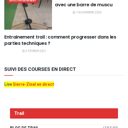
INFOS ENTRAINEMENT
avec une barre de muscu
1 NOVEMBRE 2023
Entrainement trail : comment progresser dans les
INFOS ENTRAINEMENT
parties techniques ?
5 FÉVRIER 2021
SUIVI DES COURSES EN DIRECT
Live
Sierre-Zinal en direct
Trail