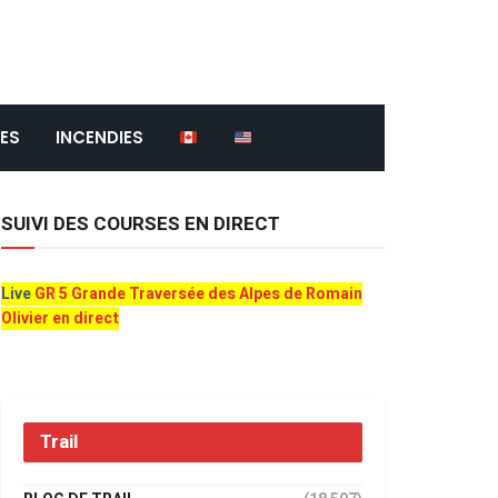
ES
INCENDIES
SUIVI DES COURSES EN DIRECT
Live
GR 5 Grande Traversée des Alpes de Romain
Olivier en direct
Trail