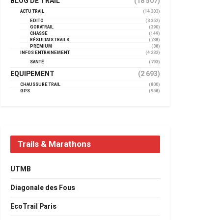
BLOG DE TRAIL
(18 507)
ACTU TRAIL
(14 303)
EDITO
(3 352)
GORATRAIL
(390)
CHASSE
(149)
RÉSULTATS TRAILS
(738)
PREMIUM
(38)
INFOS ENTRAINEMENT
(4 232)
SANTÉ
(793)
EQUIPEMENT
(2 693)
CHAUSSURE TRAIL
(800)
GPS
(958)
Trails & Marathons
UTMB
Diagonale des Fous
EcoTrail Paris