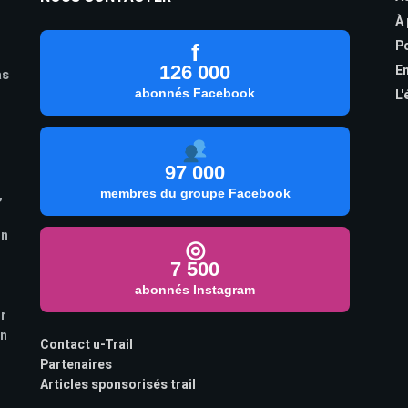
À
Po
f
126 000
En
as
abonnés Facebook
L'
97 000
,
membres du groupe Facebook
on
◎
7 500
abonnés Instagram
ur
on
Contact u-Trail
Partenaires
Articles sponsorisés trail