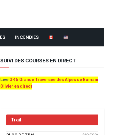
ES
INCENDIES
SUIVI DES COURSES EN DIRECT
Live
GR 5 Grande Traversée des Alpes de Romain
Olivier en direct
Trail