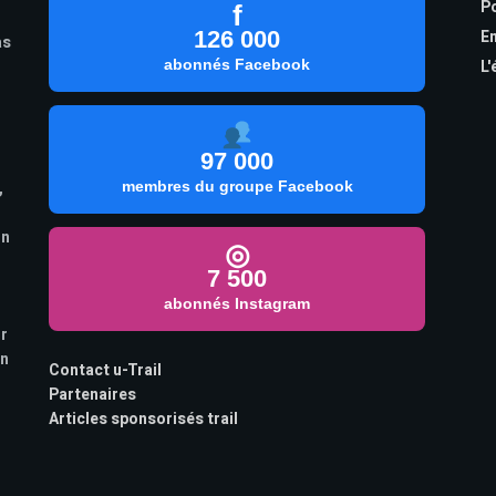
Po
f
126 000
En
as
abonnés Facebook
L'
97 000
,
membres du groupe Facebook
on
◎
7 500
abonnés Instagram
ur
on
Contact u-Trail
Partenaires
Articles sponsorisés trail