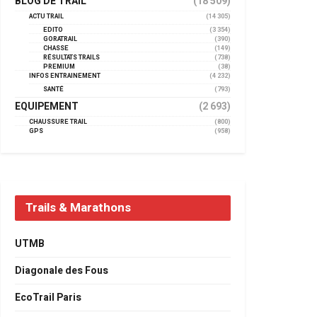
BLOG DE TRAIL
(18 509)
ACTU TRAIL
(14 305)
EDITO
(3 354)
GORATRAIL
(390)
CHASSE
(149)
RÉSULTATS TRAILS
(738)
PREMIUM
(38)
INFOS ENTRAINEMENT
(4 232)
SANTÉ
(793)
EQUIPEMENT
(2 693)
CHAUSSURE TRAIL
(800)
GPS
(958)
Trails & Marathons
UTMB
Diagonale des Fous
EcoTrail Paris