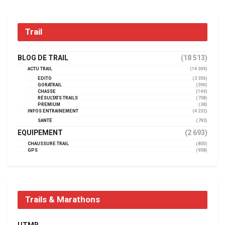
Trail
BLOG DE TRAIL
(18 513)
ACTU TRAIL
(14 309)
EDITO
(3 356)
GORATRAIL
(390)
CHASSE
(149)
RÉSULTATS TRAILS
(738)
PREMIUM
(38)
INFOS ENTRAINEMENT
(4 232)
SANTÉ
(793)
EQUIPEMENT
(2 693)
CHAUSSURE TRAIL
(800)
GPS
(958)
Trails & Marathons