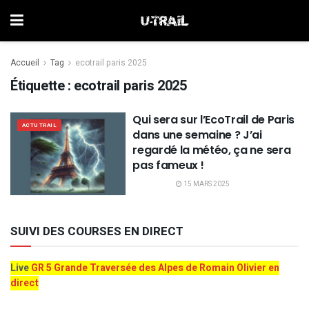
Accueil
Tag
ecotrail paris 2025
Étiquette :
ecotrail paris 2025
Qui sera sur l’EcoTrail de Paris
ACTU TRAIL
dans une semaine ? J’ai
regardé la météo, ça ne sera
pas fameux !
15 MARS 2025
SUIVI DES COURSES EN DIRECT
Live
GR 5 Grande Traversée des Alpes de Romain Olivier en
direct