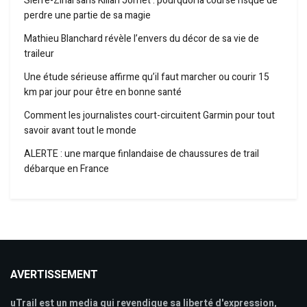
Sierre-Zinal sans Kilian Jornet : pourquoi la course risque de
perdre une partie de sa magie
Mathieu Blanchard révèle l’envers du décor de sa vie de
traileur
Une étude sérieuse affirme qu’il faut marcher ou courir 15
km par jour pour être en bonne santé
Comment les journalistes court-circuitent Garmin pour tout
savoir avant tout le monde
ALERTE : une marque finlandaise de chaussures de trail
débarque en France
AVERTISSEMENT
uTrail est un media qui revendique sa liberté d'expression,