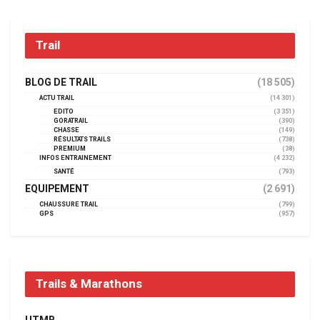
Trail
BLOG DE TRAIL
(18 505)
ACTU TRAIL
(14 301)
EDITO
(3 351)
GORATRAIL
(390)
CHASSE
(149)
RÉSULTATS TRAILS
(738)
PREMIUM
(38)
INFOS ENTRAINEMENT
(4 232)
SANTÉ
(793)
EQUIPEMENT
(2 691)
CHAUSSURE TRAIL
(799)
GPS
(957)
Trails & Marathons