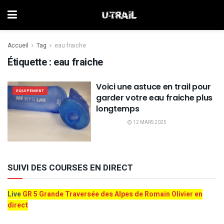
Accueil
Tag
eau fraiche
Étiquette :
eau fraiche
Voici une astuce en trail pour
EQUIPEMENT
garder votre eau fraiche plus
longtemps
12 MARS 2025
SUIVI DES COURSES EN DIRECT
Live
GR 5 Grande Traversée des Alpes de Romain Olivier en
direct