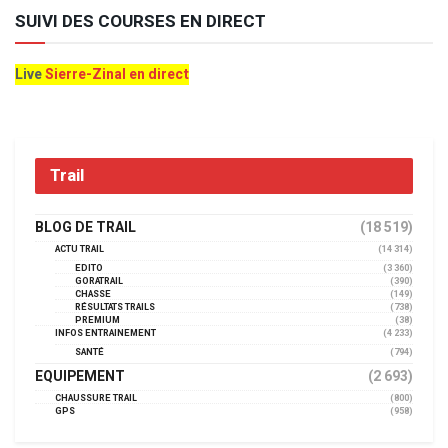
SUIVI DES COURSES EN DIRECT
Live
Sierre-Zinal en direct
Trail
BLOG DE TRAIL
(18 519)
ACTU TRAIL
(14 314)
EDITO
(3 360)
GORATRAIL
(390)
CHASSE
(149)
RÉSULTATS TRAILS
(738)
PREMIUM
(38)
INFOS ENTRAINEMENT
(4 233)
SANTÉ
(794)
EQUIPEMENT
(2 693)
CHAUSSURE TRAIL
(800)
GPS
(958)