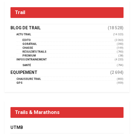
Trail
BLOG DE TRAIL
(18 528)
ACTU TRAIL
(14 323)
EDITO
(3 363)
GORATRAIL
(390)
CHASSE
(149)
RÉSULTATS TRAILS
(740)
PREMIUM
(38)
INFOS ENTRAINEMENT
(4 233)
SANTÉ
(794)
EQUIPEMENT
(2 694)
CHAUSSURE TRAIL
(800)
GPS
(959)
Trails & Marathons
UTMB