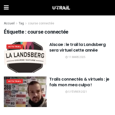
Accueil
Tag
course connectée
Étiquette :
course connectée
Alscae : le trail la Landsberg
ACTU TRAIL
sera virtuel cette année
11 MARS 2025
Trails connectés & virtuels : je
ACTU TRAIL
fais mon mea culpa !
5 FÉVRIER 2021