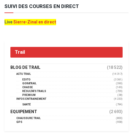
SUIVI DES COURSES EN DIRECT
Live
Sierre-Zinal en direct
Trail
BLOG DE TRAIL
(18 522)
ACTU TRAIL
(14 317)
EDITO
(3 361)
GORATRAIL
(390)
CHASSE
(149)
RÉSULTATS TRAILS
(739)
PREMIUM
(38)
INFOS ENTRAINEMENT
(4 233)
SANTÉ
(794)
EQUIPEMENT
(2 693)
CHAUSSURE TRAIL
(800)
GPS
(958)