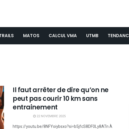
TRAILS
MATOS
CALCUL VMA
UTMB
TENDANC
s
Il faut arrêter de dire qu’on ne
peut pas courir 10 km sans
entrainement
22 NOVEMBRE 2025
https://youtu.be/8NFYoiybsxo?si=b5jfcS8DF0Ly8ATn À