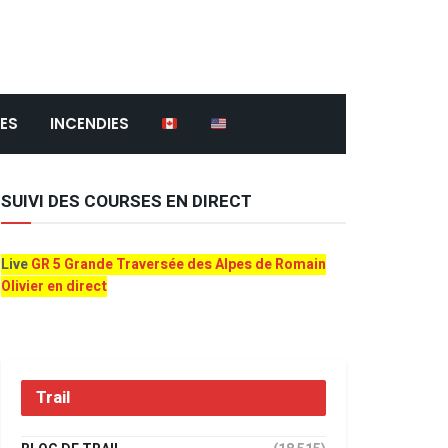
ES
INCENDIES
SUIVI DES COURSES EN DIRECT
Live
GR 5 Grande Traversée des Alpes de Romain
Olivier en direct
Trail