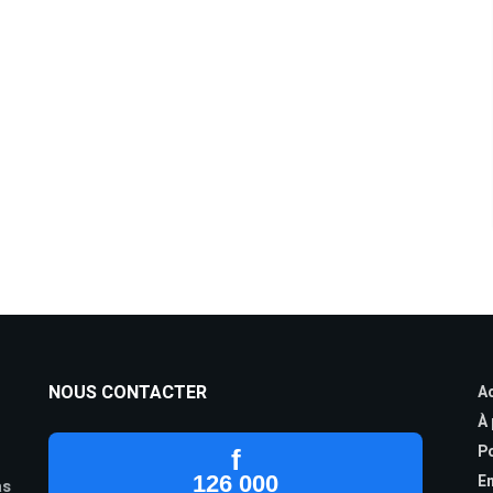
NOUS CONTACTER
Ac
À
Po
f
126 000
En
as