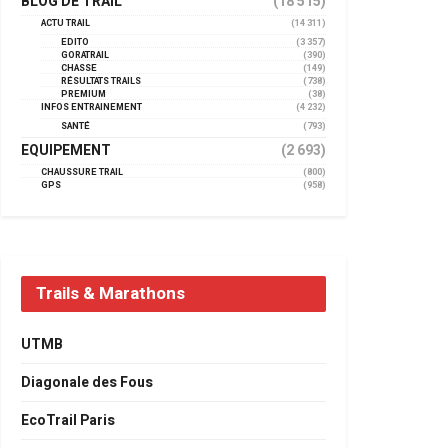
BLOG DE TRAIL
(18 515)
ACTU TRAIL
(14 311)
EDITO
(3 357)
GORATRAIL
(390)
CHASSE
(149)
RÉSULTATS TRAILS
(738)
PREMIUM
(38)
INFOS ENTRAINEMENT
(4 232)
SANTÉ
(793)
EQUIPEMENT
(2 693)
CHAUSSURE TRAIL
(800)
GPS
(958)
Trails & Marathons
UTMB
Diagonale des Fous
EcoTrail Paris