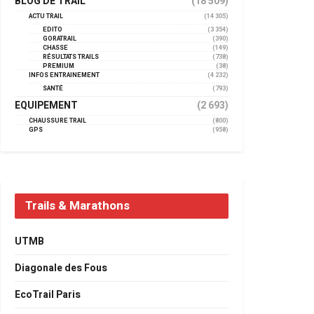
BLOG DE TRAIL
(18 509)
ACTU TRAIL
(14 305)
EDITO
(3 354)
GORATRAIL
(390)
CHASSE
(149)
RÉSULTATS TRAILS
(738)
PREMIUM
(38)
INFOS ENTRAINEMENT
(4 232)
SANTÉ
(793)
EQUIPEMENT
(2 693)
CHAUSSURE TRAIL
(800)
GPS
(958)
Trails & Marathons
UTMB
Diagonale des Fous
EcoTrail Paris