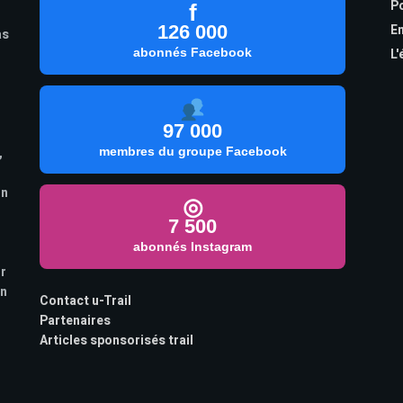
Po
f
126 000
En
as
abonnés Facebook
L'
97 000
,
membres du groupe Facebook
on
◎
7 500
abonnés Instagram
ur
on
Contact u-Trail
Partenaires
Articles sponsorisés trail