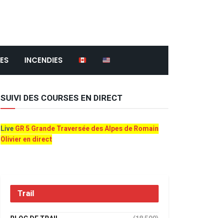
ES
INCENDIES
SUIVI DES COURSES EN DIRECT
Live
GR 5 Grande Traversée des Alpes de Romain
Olivier en direct
Trail