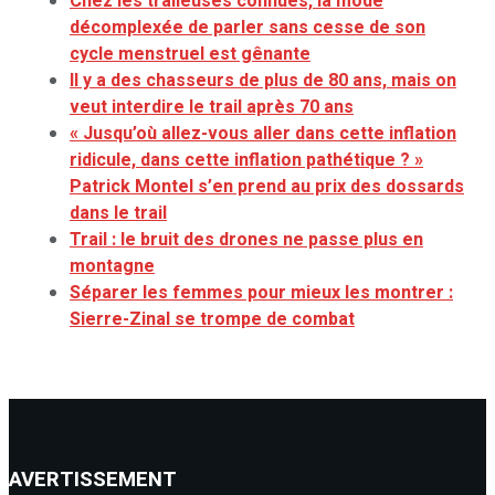
Chez les traileuses connues, la mode
décomplexée de parler sans cesse de son
cycle menstruel est gênante
Il y a des chasseurs de plus de 80 ans, mais on
veut interdire le trail après 70 ans
« Jusqu’où allez-vous aller dans cette inflation
ridicule, dans cette inflation pathétique ? »
Patrick Montel s’en prend au prix des dossards
dans le trail
Trail : le bruit des drones ne passe plus en
montagne
Séparer les femmes pour mieux les montrer :
Sierre-Zinal se trompe de combat
AVERTISSEMENT