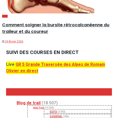
Santé
Comment soigner la bursite rétrocalcanéenne du
traileur et du coureur
24 février 2026
SUIVI DES COURSES EN DIRECT
Live
GR 5 Grande Traversée des Alpes de Romain
Olivier en direct
Trail
Blog de trail
(18 507)
Actu Trail
(14 303)
EDITO
(3 352)
GORATRAIL
(390)