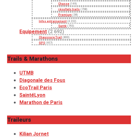
Chasse
(149)
résultats trails
(738)
Premium
(38)
Infos entrainement
(4 232)
Santé
(793)
Equipement
(2 692)
Chaussure Trail
(800)
GPS
(957)
Trails & Marathons
UTMB
Diagonale des Fous
EcoTrail Paris
SaintéLyon
Marathon de Paris
Traileurs
Kilian Jornet