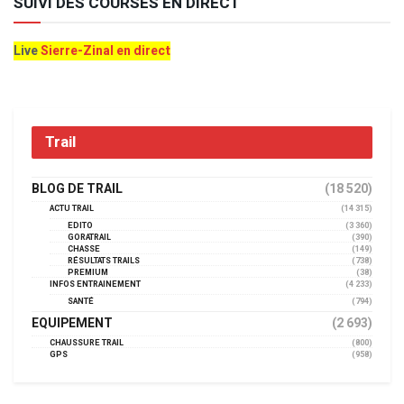
SUIVI DES COURSES EN DIRECT
Live
Sierre-Zinal en direct
Trail
BLOG DE TRAIL
(18 520)
ACTU TRAIL
(14 315)
EDITO
(3 360)
GORATRAIL
(390)
CHASSE
(149)
RÉSULTATS TRAILS
(738)
PREMIUM
(38)
INFOS ENTRAINEMENT
(4 233)
SANTÉ
(794)
EQUIPEMENT
(2 693)
CHAUSSURE TRAIL
(800)
GPS
(958)