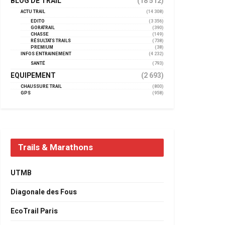
BLOG DE TRAIL
(18 512)
ACTU TRAIL
(14 308)
EDITO
(3 356)
GORATRAIL
(390)
CHASSE
(149)
RÉSULTATS TRAILS
(738)
PREMIUM
(38)
INFOS ENTRAINEMENT
(4 232)
SANTÉ
(793)
EQUIPEMENT
(2 693)
CHAUSSURE TRAIL
(800)
GPS
(958)
Trails & Marathons
UTMB
Diagonale des Fous
EcoTrail Paris