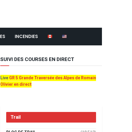
ES
INCENDIES
SUIVI DES COURSES EN DIRECT
Live
GR 5 Grande Traversée des Alpes de Romain
Olivier en direct
Trail