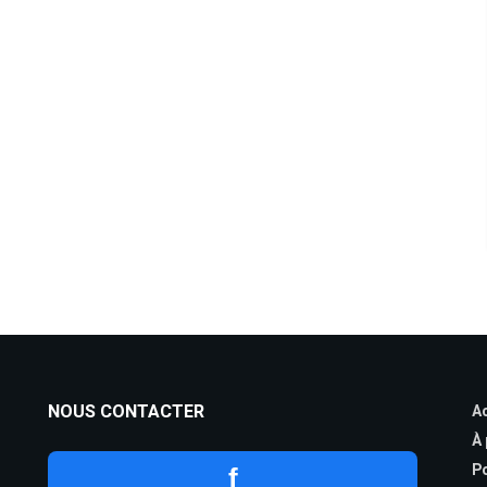
NOUS CONTACTER
Ac
À
Po
f