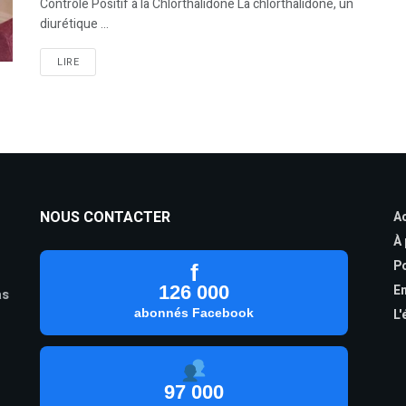
Contrôle Positif à la Chlorthalidone La chlorthalidone, un
diurétique ...
LIRE
NOUS CONTACTER
Ac
À
Po
f
126 000
En
as
abonnés Facebook
L'
97 000