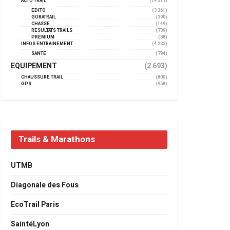
ACTU TRAIL
(14 317)
EDITO
(3 361)
GORATRAIL
(390)
CHASSE
(149)
RÉSULTATS TRAILS
(739)
PREMIUM
(38)
INFOS ENTRAINEMENT
(4 233)
SANTÉ
(794)
EQUIPEMENT
(2 693)
CHAUSSURE TRAIL
(800)
GPS
(958)
Trails & Marathons
UTMB
Diagonale des Fous
EcoTrail Paris
SaintéLyon