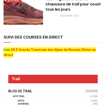
ACTU TRAIL
chaussure de trail pour courir
tous les jours
30 AVRIL 2021
SUIVI DES COURSES EN DIRECT
Live
GR 5 Grande Traversée des Alpes de Romain Olivier en
direct
Trail
BLOG DE TRAIL
(18 509)
ACTU TRAIL
(14 305)
EDITO
(3 354)
GORATRAIL
(390)