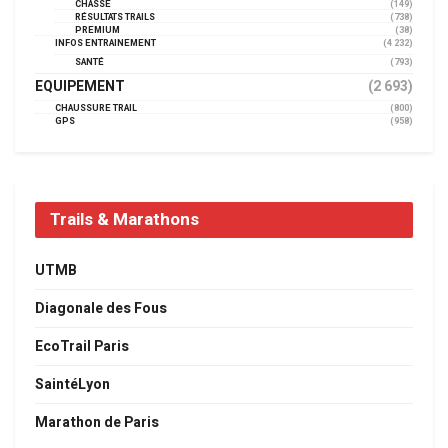
CHASSE
(149)
RÉSULTATS TRAILS
(738)
PREMIUM
(38)
INFOS ENTRAINEMENT
(4 232)
SANTÉ
(793)
EQUIPEMENT
(2 693)
CHAUSSURE TRAIL
(800)
GPS
(958)
Trails & Marathons
UTMB
Diagonale des Fous
EcoTrail Paris
SaintéLyon
Marathon de Paris