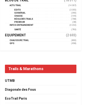
BLOG DE TRAIL
(18 511)
ACTU TRAIL
(14 307)
EDITO
(3 355)
GORATRAIL
(390)
CHASSE
(149)
RÉSULTATS TRAILS
(738)
PREMIUM
(38)
INFOS ENTRAINEMENT
(4 232)
SANTÉ
(793)
EQUIPEMENT
(2 693)
CHAUSSURE TRAIL
(800)
GPS
(958)
Trails & Marathons
UTMB
Diagonale des Fous
EcoTrail Paris