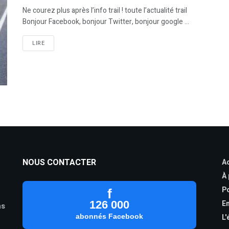
Ne courez plus après l’info trail ! toute l’actualité trail
Bonjour Facebook, bonjour Twitter, bonjour google ...
LIRE
NOUS CONTACTER
Ac
À
Po
f
126 000
En
as
abonnés Facebook
L'