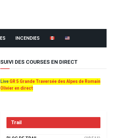
ES
INCENDIES
SUIVI DES COURSES EN DIRECT
Live
GR 5 Grande Traversée des Alpes de Romain
Olivier en direct
Trail