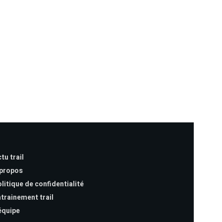
tu trail
 propos
litique de confidentialité
trainement trail
équipe