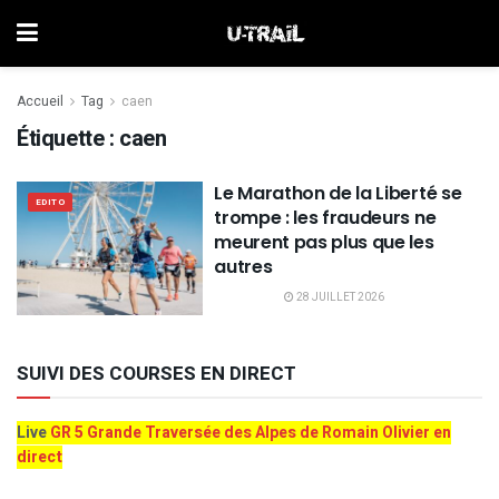
Accueil
Tag
caen
Étiquette :
caen
Le Marathon de la Liberté se
EDITO
trompe : les fraudeurs ne
meurent pas plus que les
autres
28 JUILLET 2026
SUIVI DES COURSES EN DIRECT
Live
GR 5 Grande Traversée des Alpes de Romain Olivier en
direct