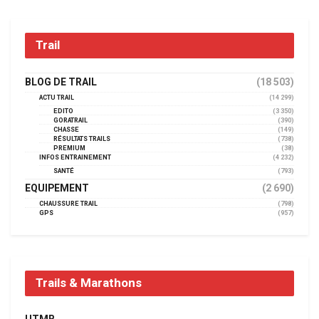
Trail
BLOG DE TRAIL
(18 503)
ACTU TRAIL
(14 299)
EDITO
(3 350)
GORATRAIL
(390)
CHASSE
(149)
RÉSULTATS TRAILS
(738)
PREMIUM
(38)
INFOS ENTRAINEMENT
(4 232)
SANTÉ
(793)
EQUIPEMENT
(2 690)
CHAUSSURE TRAIL
(798)
GPS
(957)
Trails & Marathons