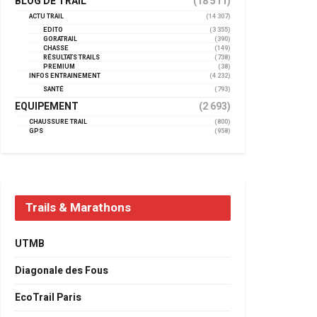
BLOG DE TRAIL
(18 511)
ACTU TRAIL
(14 307)
EDITO
(3 355)
GORATRAIL
(390)
CHASSE
(149)
RÉSULTATS TRAILS
(738)
PREMIUM
(38)
INFOS ENTRAINEMENT
(4 232)
SANTÉ
(793)
EQUIPEMENT
(2 693)
CHAUSSURE TRAIL
(800)
GPS
(958)
Trails & Marathons
UTMB
Diagonale des Fous
EcoTrail Paris