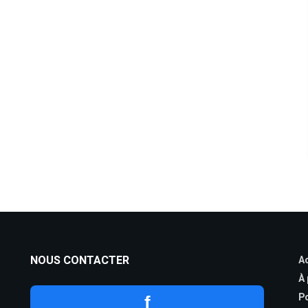
NOUS CONTACTER
Ac
À
Po
f