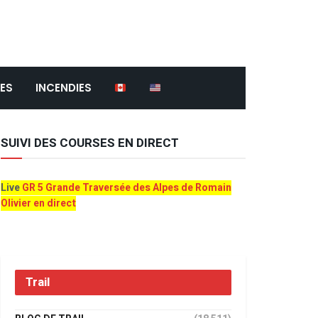
ES
INCENDIES
SUIVI DES COURSES EN DIRECT
Live
GR 5 Grande Traversée des Alpes de Romain
Olivier en direct
Trail