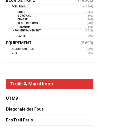
BLOG DE TRAIL
(18 502)
ACTU TRAIL
(14 298)
EDITO
(3 350)
GORATRAIL
(390)
CHASSE
(148)
RÉSULTATS TRAILS
(738)
PREMIUM
(38)
INFOS ENTRAINEMENT
(4 232)
SANTÉ
(793)
EQUIPEMENT
(2 690)
CHAUSSURE TRAIL
(798)
GPS
(957)
Trails & Marathons
UTMB
Diagonale des Fous
EcoTrail Paris