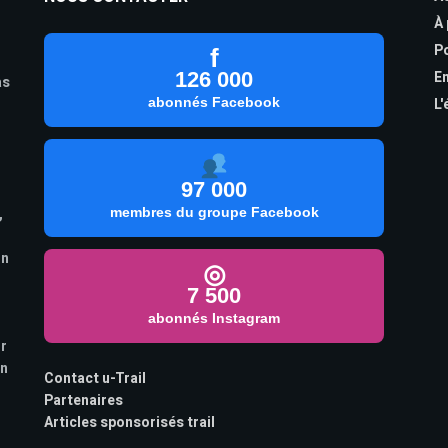
À
Po
f
126 000
En
as
abonnés Facebook
L'
97 000
,
membres du groupe Facebook
on
◎
7 500
abonnés Instagram
ur
on
Contact u-Trail
Partenaires
Articles sponsorisés trail