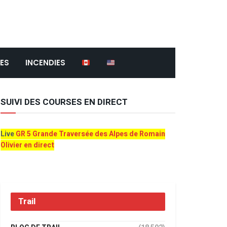
ES
INCENDIES
SUIVI DES COURSES EN DIRECT
Live
GR 5 Grande Traversée des Alpes de Romain
Olivier en direct
Trail