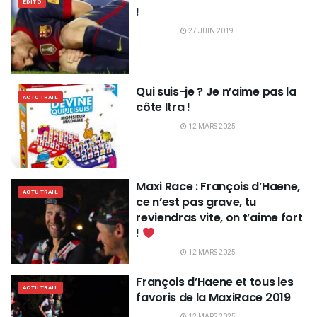
EDITO
!
27 JUIN 2019
Qui suis-je ? Je n’aime pas la
ACTU TRAIL
côte Itra !
12 MARS 2025
Maxi Race : François d’Haene,
ACTU TRAIL
ce n’est pas grave, tu
reviendras vite, on t’aime fort
!
12 MARS 2025
François d’Haene et tous les
ACTU TRAIL
favoris de la MaxiRace 2019
12 MARS 2025