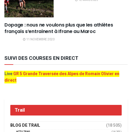
Dopage : nous ne voulons plus que Ies athlètes
EDITO
français s’entrainent à Ifrane au Maroc
11 NOVEMBRE 2020
SUIVI DES COURSES EN DIRECT
Live
GR 5 Grande Traversée des Alpes de Romain Olivier en
direct
Trail
BLOG DE TRAIL
(18 505)
ACTU TRAIL
(14 301)