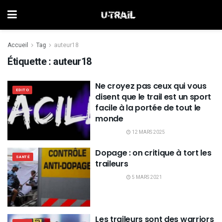
Accueil
Tag
auteur18
Étiquette :
auteur18
Ne croyez pas ceux qui vous
EDITO
disent que le trail est un sport
facile à la portée de tout le
monde
12 MARS 2025
Dopage : on critique à tort les
SANTÉ
traileurs
5 MARS 2021
Les traileurs sont des warriors