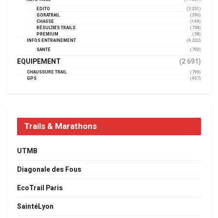
EDITO
(3 351)
GORATRAIL
(390)
CHASSE
(149)
RÉSULTATS TRAILS
(738)
PREMIUM
(38)
INFOS ENTRAINEMENT
(4 232)
SANTÉ
(793)
EQUIPEMENT
(2 691)
CHAUSSURE TRAIL
(799)
GPS
(957)
Trails & Marathons
UTMB
Diagonale des Fous
EcoTrail Paris
SaintéLyon