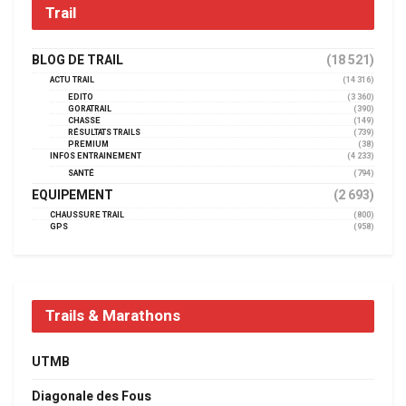
Trail
BLOG DE TRAIL
(18 521)
ACTU TRAIL
(14 316)
EDITO
(3 360)
GORATRAIL
(390)
CHASSE
(149)
RÉSULTATS TRAILS
(739)
PREMIUM
(38)
INFOS ENTRAINEMENT
(4 233)
SANTÉ
(794)
EQUIPEMENT
(2 693)
CHAUSSURE TRAIL
(800)
GPS
(958)
Trails & Marathons
UTMB
Diagonale des Fous