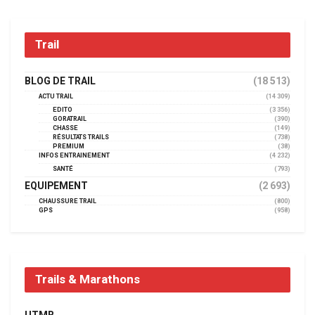
Trail
BLOG DE TRAIL
(18 513)
ACTU TRAIL
(14 309)
EDITO
(3 356)
GORATRAIL
(390)
CHASSE
(149)
RÉSULTATS TRAILS
(738)
PREMIUM
(38)
INFOS ENTRAINEMENT
(4 232)
SANTÉ
(793)
EQUIPEMENT
(2 693)
CHAUSSURE TRAIL
(800)
GPS
(958)
Trails & Marathons