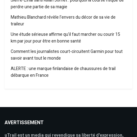
Sierre-Zinal sans Kilian Jornet : pourquoi la course risque de
perdre une partie de sa magie
Mathieu Blanchard révèle l’envers du décor de sa vie de
traileur
Une étude sérieuse affirme qu’il faut marcher ou courir 15
km par jour pour être en bonne santé
Comment les journalistes court-circuitent Garmin pour tout
savoir avant tout le monde
ALERTE : une marque finlandaise de chaussures de trail
débarque en France
AVERTISSEMENT
uTrail est un media qui revendique sa liberté d'expression,