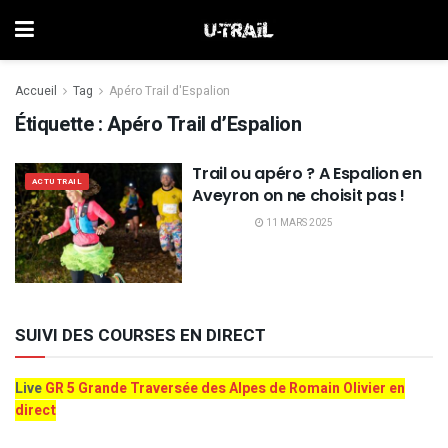
Accueil
Tag
Apéro Trail d'Espalion
Étiquette :
Apéro Trail d’Espalion
Trail ou apéro ? A Espalion en
ACTU TRAIL
Aveyron on ne choisit pas !
11 MARS 2025
SUIVI DES COURSES EN DIRECT
Live
GR 5 Grande Traversée des Alpes de Romain Olivier en
direct