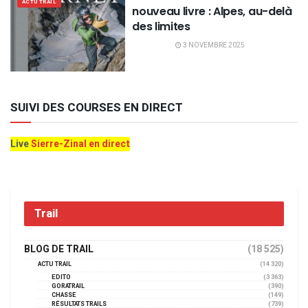
ACTU TRAIL
nouveau livre : Alpes, au-delà
des limites
3 NOVEMBRE 2025
SUIVI DES COURSES EN DIRECT
Live
Sierre-Zinal en direct
Trail
BLOG DE TRAIL
(18 525)
ACTU TRAIL
(14 320)
EDITO
(3 363)
GORATRAIL
(390)
CHASSE
(149)
RÉSULTATS TRAILS
(739)