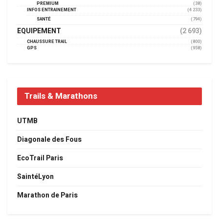
PREMIUM
(38)
INFOS ENTRAINEMENT
(4 233)
SANTÉ
(794)
EQUIPEMENT
(2 693)
CHAUSSURE TRAIL
(800)
GPS
(958)
Trails & Marathons
UTMB
Diagonale des Fous
EcoTrail Paris
SaintéLyon
Marathon de Paris