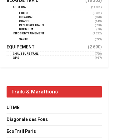
BLOG DE TRAIL
(18 505)
ACTU TRAIL
(14 301)
EDITO
(3 351)
GORATRAIL
(390)
CHASSE
(149)
RÉSULTATS TRAILS
(738)
PREMIUM
(38)
INFOS ENTRAINEMENT
(4 232)
SANTÉ
(793)
EQUIPEMENT
(2 690)
CHAUSSURE TRAIL
(798)
GPS
(957)
Trails & Marathons
UTMB
Diagonale des Fous
EcoTrail Paris