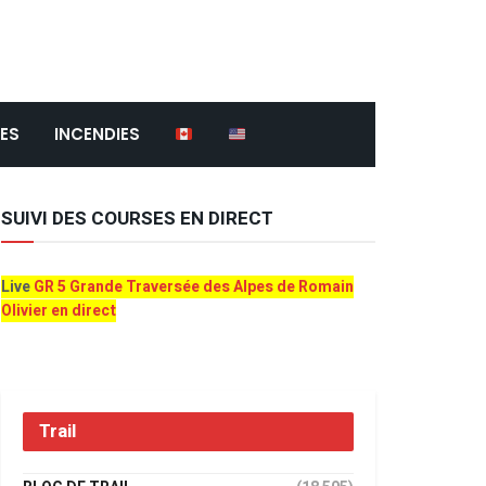
ES
INCENDIES
SUIVI DES COURSES EN DIRECT
Live
GR 5 Grande Traversée des Alpes de Romain
Olivier en direct
Trail