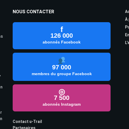
NOUS CONTACTER
Ac
À
Po
f
126 000
En
as
abonnés Facebook
L'
97 000
,
membres du groupe Facebook
on
◎
7 500
abonnés Instagram
ur
on
Contact u-Trail
Partenaires