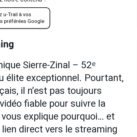
 u-Trail à vos
s préférées Google
ming
ique Sierre-Zinal – 52ᵉ
u élite exceptionnel. Pourtant,
çais, il n’est pas toujours
vidéo fiable pour suivre la
 vous explique pourquoi… et
lien direct vers le streaming