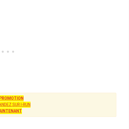
 PROMOTION
NDEZ SUR I-RUN
AINTENANT