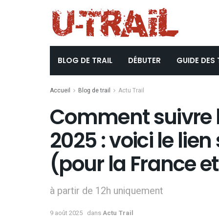
BLOG DE TRAIL
DÉBUTER
GUIDE DES 
Accueil
Blog de trail
Actu Trail
Comment suivre le
2025 : voici le lie
(pour la France e
à partir de 12h uniquement
9 août 2025
dans
Actu Trail