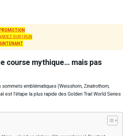
 PROMOTION
NDEZ SUR I-RUN
AINTENANT
 une course mythique… mais pas
 sommets emblématiques (Weisshorn, Zinalrothorn,
al est l’étape la plus rapide des Golden Trail World Series