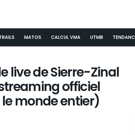
TRAILS
MATOS
CALCUL VMA
UTMB
TENDANC
 live de Sierre-Zinal
n streaming officiel
t le monde entier)