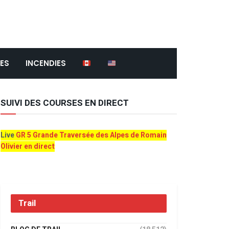
ES
INCENDIES
SUIVI DES COURSES EN DIRECT
Live
GR 5 Grande Traversée des Alpes de Romain
Olivier en direct
Trail