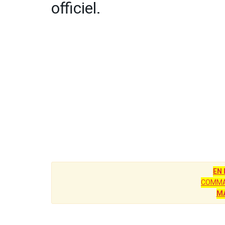
officiel.
EN
COMMA
M