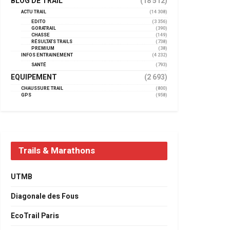
BLOG DE TRAIL
(18 512)
ACTU TRAIL
(14 308)
EDITO
(3 356)
GORATRAIL
(390)
CHASSE
(149)
RÉSULTATS TRAILS
(738)
PREMIUM
(38)
INFOS ENTRAINEMENT
(4 232)
SANTÉ
(793)
EQUIPEMENT
(2 693)
CHAUSSURE TRAIL
(800)
GPS
(958)
Trails & Marathons
UTMB
Diagonale des Fous
EcoTrail Paris