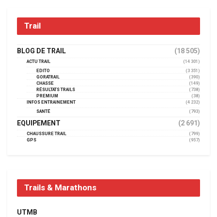
Trail
BLOG DE TRAIL
(18 505)
ACTU TRAIL
(14 301)
EDITO
(3 351)
GORATRAIL
(390)
CHASSE
(149)
RÉSULTATS TRAILS
(738)
PREMIUM
(38)
INFOS ENTRAINEMENT
(4 232)
SANTÉ
(793)
EQUIPEMENT
(2 691)
CHAUSSURE TRAIL
(799)
GPS
(957)
Trails & Marathons
UTMB