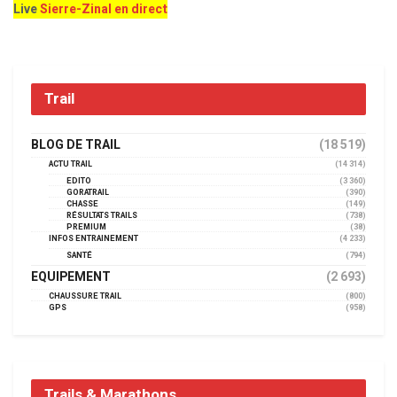
Live
Sierre-Zinal en direct
Trail
BLOG DE TRAIL
(18 519)
ACTU TRAIL
(14 314)
EDITO
(3 360)
GORATRAIL
(390)
CHASSE
(149)
RÉSULTATS TRAILS
(738)
PREMIUM
(38)
INFOS ENTRAINEMENT
(4 233)
SANTÉ
(794)
EQUIPEMENT
(2 693)
CHAUSSURE TRAIL
(800)
GPS
(958)
Trails & Marathons