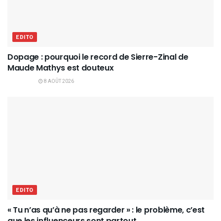
EDITO
Dopage : pourquoi le record de Sierre-Zinal de
Maude Mathys est douteux
8 AOÛT 2026
EDITO
« Tu n’as qu’à ne pas regarder » : le problème, c’est
que les influenceurs sont partout